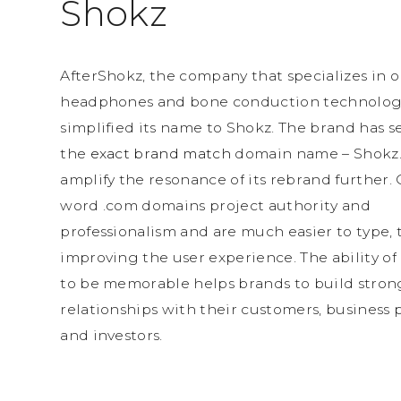
S
h
o
k
z
A
f
t
e
r
S
h
o
k
z
,
t
h
e
c
o
m
p
a
n
y
t
h
a
t
s
p
e
c
i
a
l
i
z
e
s
i
n
o
h
e
a
d
p
h
o
n
e
s
a
n
d
b
o
n
e
c
o
n
d
u
c
t
i
o
n
t
e
c
h
n
o
l
o
s
i
m
p
l
i
f
i
e
d
i
t
s
n
a
m
e
t
o
S
h
o
k
z
.
T
h
e
b
r
a
n
d
h
a
s
s
t
h
e
e
x
a
c
t
b
r
a
n
d
m
a
t
c
h
d
o
m
a
i
n
n
a
m
e
–
S
h
o
k
z
a
m
p
l
i
f
y
t
h
e
r
e
s
o
n
a
n
c
e
o
f
i
t
s
r
e
b
r
a
n
d
f
u
r
t
h
e
r
.
w
o
r
d
.
c
o
m
d
o
m
a
i
n
s
p
r
o
j
e
c
t
a
u
t
h
o
r
i
t
y
a
n
d
p
r
o
f
e
s
s
i
o
n
a
l
i
s
m
a
n
d
a
r
e
m
u
c
h
e
a
s
i
e
r
t
o
t
y
p
e
,
i
m
p
r
o
v
i
n
g
t
h
e
u
s
e
r
e
x
p
e
r
i
e
n
c
e
.
T
h
e
a
b
i
l
i
t
y
o
f
t
o
b
e
m
e
m
o
r
a
b
l
e
h
e
l
p
s
b
r
a
n
d
s
t
o
b
u
i
l
d
s
t
r
o
n
r
e
l
a
t
i
o
n
s
h
i
p
s
w
i
t
h
t
h
e
i
r
c
u
s
t
o
m
e
r
s
,
b
u
s
i
n
e
s
s
a
n
d
i
n
v
e
s
t
o
r
s
.