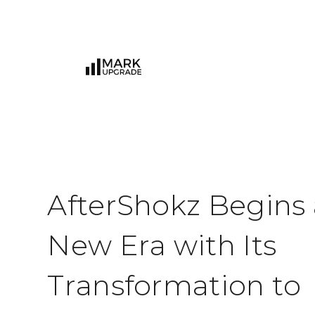
A
f
t
e
r
S
h
o
k
z
B
e
g
i
n
s
N
e
w
E
r
a
w
i
t
h
I
t
s
T
r
a
n
s
f
o
r
m
a
t
i
o
n
t
o