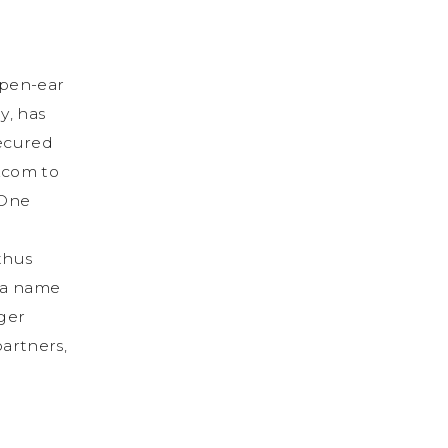
p
e
n
-
e
a
r
g
y
,
h
a
s
e
c
u
r
e
d
.
c
o
m
t
o
O
n
e
t
h
u
s
a
n
a
m
e
g
e
r
p
a
r
t
n
e
r
s
,